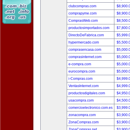
clubcompras.com
$8,900.
comprapyme.com
$8,900.
ComprasWeb.com
$8,500.
productosimportados.com
$7,800.
DirectoDeFabrica.com
$5,999.
hypermercado.com
$5,500.
comprasencasa.com
$5,000.
comprasinternet.com
$5,000.
e-compra.com
$5,000.
eurocompra.com
$5,000.
i-Compras.com
$4,999.
VentasInternet.com
$4,999.
productosdigitales.com
$4,950.
usacompra.com
$4,500.
comercioelectronico.com.es
$3,999.
zonacompra.com
$3,900.
ZonaCompras.com
$3,900.
ZonaCompras.net
$3,900.