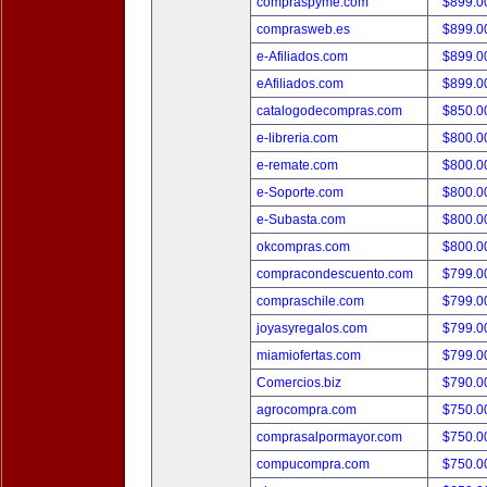
compraspyme.com
$899.
comprasweb.es
$899.
e-Afiliados.com
$899.
eAfiliados.com
$899.
catalogodecompras.com
$850.
e-libreria.com
$800.
e-remate.com
$800.
e-Soporte.com
$800.
e-Subasta.com
$800.
okcompras.com
$800.
compracondescuento.com
$799.
compraschile.com
$799.
joyasyregalos.com
$799.
miamiofertas.com
$799.
Comercios.biz
$790.
agrocompra.com
$750.
comprasalpormayor.com
$750.
compucompra.com
$750.