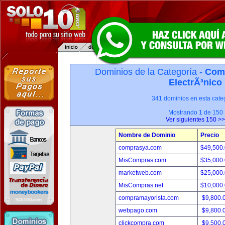
Dominios de la Categoría -
Com
ElectrÃ³nico
341 dominios en esta categ
Mostrando 1 de 150
Ver siguientes 150 >>
Nombre de Dominio
Precio
comprasya.com
$49,500
MisCompras.com
$35,000
marketweb.com
$25,000
MisCompras.net
$10,000
compramayorista.com
$9,800.
webpago.com
$9,800.
clickcompra.com
$9,500.