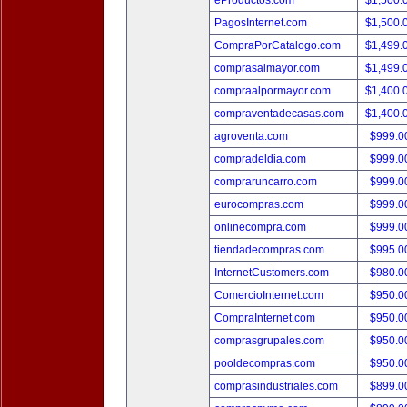
eProductos.com
$1,500.
PagosInternet.com
$1,500.
CompraPorCatalogo.com
$1,499.
comprasalmayor.com
$1,499.
compraalpormayor.com
$1,400.
compraventadecasas.com
$1,400.
agroventa.com
$999.
compradeldia.com
$999.
compraruncarro.com
$999.
eurocompras.com
$999.
onlinecompra.com
$999.
tiendadecompras.com
$995.
InternetCustomers.com
$980.
ComercioInternet.com
$950.
CompraInternet.com
$950.
comprasgrupales.com
$950.
pooldecompras.com
$950.
comprasindustriales.com
$899.