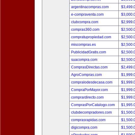
argentinacompras.com
$3,499.
e-compraventa.com
$3,000.
clubcompra.com
$2,999.
compras360.com
$2,500.
compratupropiedad.com
$2,500.
miscompras.es
$2,500.
PublicidadGratis.com
$2,500.
suacompra.com
$2,500.
ComprasDirectas.com
$2,499.
AgroCompras.com
$1,999.
compralodesdecasa.com
$1,999.
CompraPorMayor.com
$1,999.
comprardirecto.com
$1,999.
ComprasPorCatalogo.com
$1,995.
clubdecompradores.com
$1,500.
comprasrapidas.com
$1,500.
digicompra.com
$1,500.