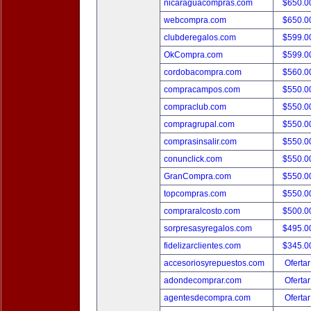
nicaraguacompras.com
$650.
webcompra.com
$650.
clubderegalos.com
$599.
OkCompra.com
$599.
cordobacompra.com
$560.
compracampos.com
$550.
compraclub.com
$550.
compragrupal.com
$550.
comprasinsalir.com
$550.
conunclick.com
$550.
GranCompra.com
$550.
topcompras.com
$550.
compraralcosto.com
$500.
sorpresasyregalos.com
$495.
fidelizarclientes.com
$345.
accesoriosyrepuestos.com
Ofertar
adondecomprar.com
Ofertar
agentesdecompra.com
Ofertar