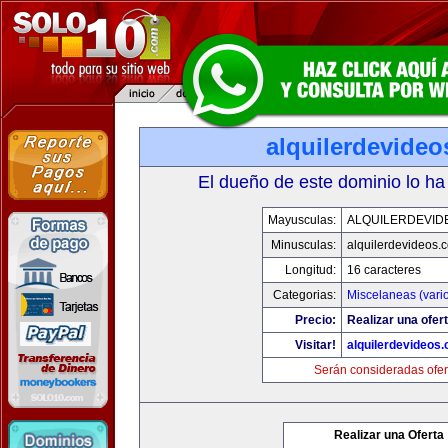
alquilerdevide
El dueño de este dominio lo ha
Mayusculas:
ALQUILERDEVID
Minusculas:
alquilerdevideos.
Longitud:
16 caracteres
Categorias:
Miscelaneas (vari
Precio:
Realizar una ofert
Visitar!
alquilerdevideos
Serán consideradas ofer
Realizar una Oferta