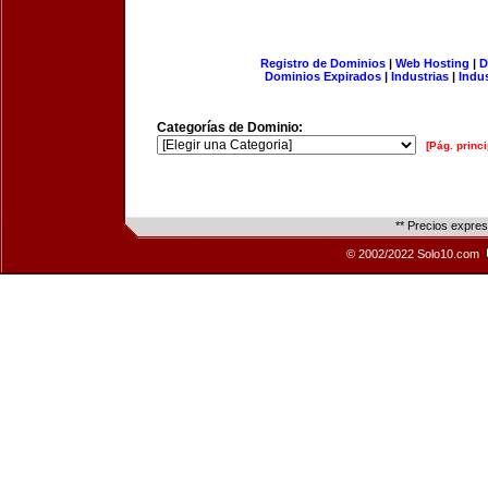
Registro de Dominios
|
Web Hosting
|
D
Dominios Expirados
|
Industrias
|
Indu
Categorías de Dominio:
[Pág. princi
** Precios expre
© 2002/2022 Solo10.com