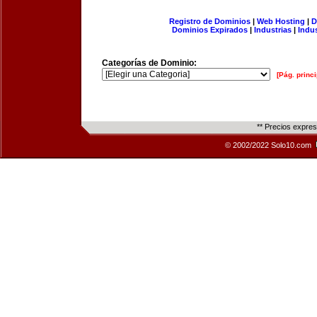
Registro de Dominios
|
Web Hosting
|
D
Dominios Expirados
|
Industrias
|
Indu
Categorías de Dominio:
[Pág. princi
** Precios expre
© 2002/2022 Solo10.com