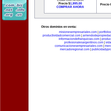
COMPRAR AHORA
Precio $
1,995.00
Precio 
COMPRAR AHORA
Otros dominios en venta:
misionesempresariales.com
|
portfoli
productividadcomercial.com
|
arriendodepropieda
informaciondefranquicias.com
|
produc
profesionalesargentinos.com
|
vid
comunicacionesempresariales.com
|
mer
mercadoregional.com
|
publicidadyp