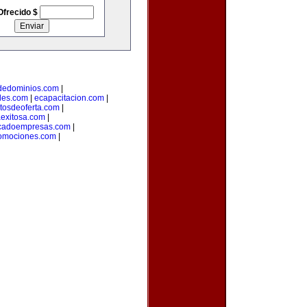
Ofrecido $
odedominios.com
|
des.com
|
ecapacitacion.com
|
tosdeoferta.com
|
aexitosa.com
|
cadoempresas.com
|
romociones.com
|