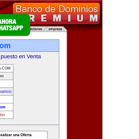
com
 puesto en Venta
A.COM
com
varios)
com
tas
ealizar una Oferta