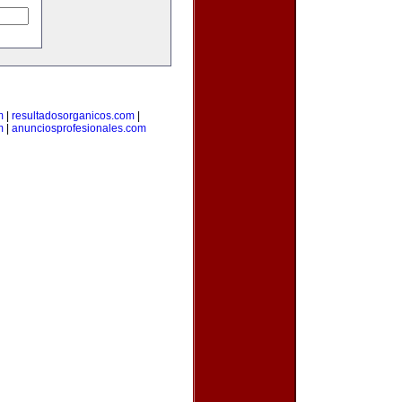
m
|
resultadosorganicos.com
|
m
|
anunciosprofesionales.com