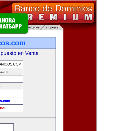
cos.com
 puesto en Venta
ANICOS.COM
s.com
)
!
os.com
tas