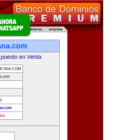
ana.com
 puesto en Venta
ICANA.COM
na.com
a!
ana.com
tas