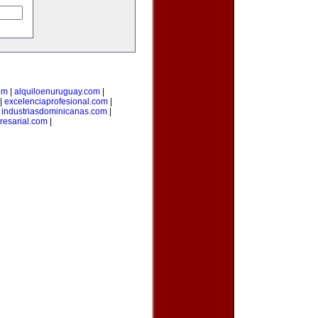
om
|
alquiloenuruguay.com
|
|
excelenciaprofesional.com
|
|
industriasdominicanas.com
|
resarial.com
|