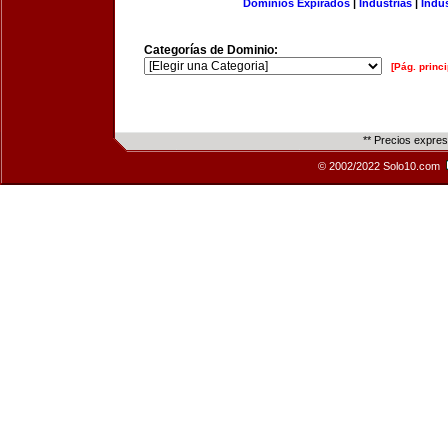
Dominios Expirados
|
Industrias
|
Indu
Categorías de Dominio:
[Pág. princi
** Precios expre
© 2002/2022 Solo10.com